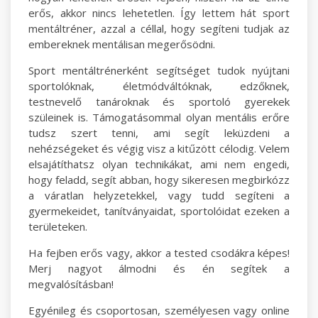
erős, akkor nincs lehetetlen. Így lettem hát sport
mentáltréner, azzal a céllal, hogy segíteni tudjak az
embereknek mentálisan megerősödni.
Sport mentáltrénerként segítséget tudok nyújtani
sportolóknak, életmódváltóknak, edzőknek,
testnevelő tanároknak és sportoló gyerekek
szüleinek is. Támogatásommal olyan mentális erőre
tudsz szert tenni, ami segít leküzdeni a
nehézségeket és végig visz a kitűzött célodig. Velem
elsajátíthatsz olyan technikákat, ami nem engedi,
hogy feladd, segít abban, hogy sikeresen megbirkózz
a váratlan helyzetekkel, vagy tudd segíteni a
gyermekeidet, tanítványaidat, sportolóidat ezeken a
területeken.
Ha fejben erős vagy, akkor a tested csodákra képes!
Merj nagyot álmodni és én segítek a
megvalósításban!
Egyénileg és csoportosan, személyesen vagy online