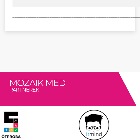
__________________________________________________________
MOZAIK MED
PARTNEREK