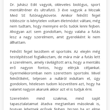
Dr. Juhász Edit vagyok, okleveles biológus, sport
mentáltréner és ultrafutó. 3 éve vagyok a Mozaik
Med SE futónagykövete. Amikor felnőtt fejjel
többször is kénytelen voltam életmódot váltani, még
nem tudtam, hogy mennyire erős tudok lenni fejben.
Ahogyan azt sem gondoltam, hogy valaha a futás
lesz a nagy szerelmem, amit gyerekként ki nem
állhattam.
Felnőtt fejjel kezdtem el sportolni. Az elején még
testépítéssel foglalkoztam, de mára már a futás lett
a szerelmem, amely rávilágított arra, hogy a mentális
erő nagyon fontos, hogy elérjük céljainkat.
Gyermekkoromban nem szerettem sportolni. Mivel
felnőttként, teljesen a nulláról indultam el, úgy
gondolom, hitelesen tudom közvetíteni azt, hogy ha
valamit nagyon akarunk akkor azt el is tudjuk érni.
Szeretném mind szakmai, mind saját
tapasztalataimat átadva megtanítani másoknak is,
hogyan lehetnek erősek fejben, hiszen ha az elme