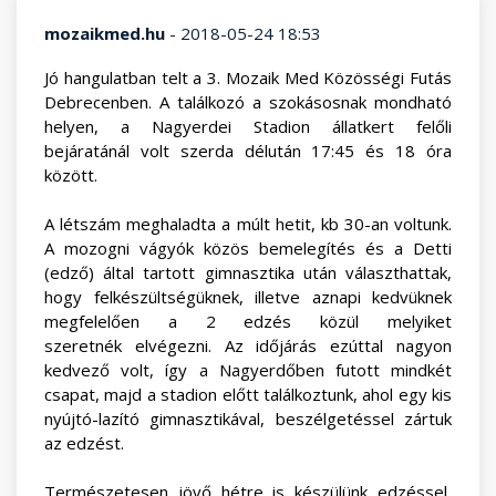
mozaikmed.hu
- 2018-05-24 18:53
Jó hangulatban telt a 3. Mozaik Med Közösségi Futás
Debrecenben. A találkozó a szokásosnak mondható
helyen, a Nagyerdei Stadion állatkert felőli
bejáratánál volt szerda délután
17:45
és 18 óra
között.
A létszám meghaladta a múlt hetit, kb 30-an voltunk.
A mozogni vágyók közös bemelegítés és a Detti
(edző) által tartott gimnasztika után választhattak,
hogy felkészültségüknek, illetve aznapi kedvüknek
megfelelően a 2 edzés közül melyiket
szeretnék elvégezni. Az időjárás ezúttal nagyon
kedvező volt, így a Nagyerdőben futott mindkét
csapat, majd a stadion előtt találkoztunk, ahol egy kis
nyújtó-lazító gimnasztikával, beszélgetéssel zártuk
az edzést.
Természetesen jövő hétre is készülünk edzéssel,