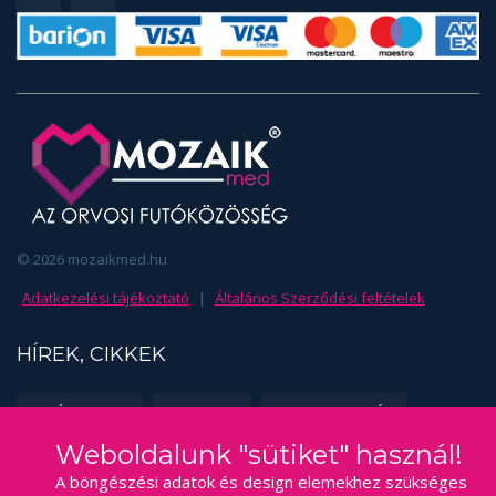
© 2026 mozaikmed.hu
Adatkezelési tájékoztató
|
Általános Szerződési feltételek
HÍREK, CIKKEK
EDZÉSSZAKMA
FUSS TE IS!
SPORTORVOSLÁS
Weboldalunk "sütiket" használ!
KAPCSOLAT
A böngészési adatok és design elemekhez szükséges