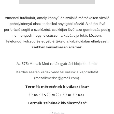
Átmeneti futókabát, amely könnyű és szálálló mérsékelten vízálló
,pehelykönnyű olasz technikai anyagból készül. A hátán lévő
perforáció segíti a szellőzést, csuklóján lévő laza gumírozás pedig
nem engedi, hogy felcsúszon a kabát ujja futás közben.
Telefonod, kulcsod és egyéb értékeid a kabátoldalán elhelyezett
zsebben kényelmesen elférnek.
Az 575xMozaik Med ruhák gyártási ideje kb. 4 hét.
Kérdés esetén kérlek vedd fel velünk a kapcsolatot
(mozaikmedse@gmail.com).
Termék méretének kiválasztása*
XS
S
M
L
XL
XXL
Termék színének kiválasztása*
Fehér