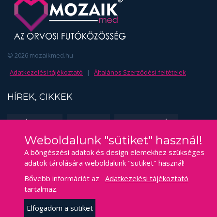
© 2026 mozaikmed.hu
Adatkezelési tájékoztató
|
Általános Szerződési feltételek
HÍREK, CIKKEK
EDZÉSSZAKMA
FUSS TE IS!
SPORTORVOSLÁS
Weboldalunk "sütiket" használ!
KAPCSOLAT
A böngészési adatok és design elemekhez szükséges
adatok tárolására weboldalunk "sütiket" használ!
mozaikmed@gmail.com
E-mail
Bővebb információt az
Adatkezelési tájékoztató
Bekecs,
Cím
tartalmaz.
Jókai Mór utca 12.
Elfogadom a sütiket