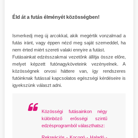
Éld át a futás élményét közösségben!
Ismerkedj meg új arcokkal, akik megértik vonzalmad a
futás iránt, vagy éppen nézd meg saját szemeddel, ha
nem érted miért szereti valaki ennyire a futást.
Futásainkat edzésszakmai vezetőnk állítja össze előre,
melyet képzett futónagyköveteink vezényelnek. A
közösségnek orvosi háttere van, így rendszeres
futóinknak futással kapcsolatos egészségi kérdéseire is
igyekszünk választ adni.
Közösségi futásainkon négy
különböző erősségi szintű
edzésprogramból választhatsz:
Rekreációs - Kocogó - Haladó -