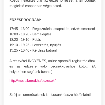
Közös melegítés után az edzés fő részét, a tempódnak
megfelelő csoportban végezheted.
EDZÉSPROGRAM:
17:45 - 18:00 - Regisztráció, csapatkép, edzésismertető
18:00 - 18:20 - Bemelegítés
18:20 - 19:10 - Futás
19:10 - 19:25 - Levezetés, nyújtás
19:25 - 19:40 - Kérdezz bátran!
A részvétel INGYENES, online sportolói regisztrációhoz
és az edzésre való becsekkoláshoz kötött! (A
helyszínen segítünk benne!)
http://mozaikmed.hu/edzesek/
Szólj az ismerőseidnek is, fussunk össze hétfőnként!