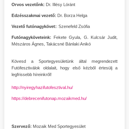
Orvos vezetőnk:
Dr. Illésy Lóránt
Edzésszakmai vezető:
Dr. Borza Helga
:
Vezető futónagykövet:
Szenefeld Zsófia
Futónagyköveteink:
Fekete Gyula, G. Kulcsár Judit,
Mészáros Ágnes, Takácsné Bánlaki Anikó
Kövesd a Sportegyesületünk által
megrendezett
Futófesztiválok oldalait, hogy első kézből értesülj a
legfrissebb híreinkről!
http://nyiregyhazifutofesztival.hu/
https://debrecenifutonap.mozaikmed.hu/
Szervező:
Mozaik Med Sportegyesület